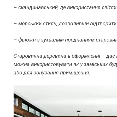
– скандинавський, де використання світли
– морський стиль, дозволивши відтворити
– фьюжн з зухвалим поєднанням старовини
Старовинна деревина в оформленні – дає м
можна використовувати як у заміських буд
або для зонування приміщення.