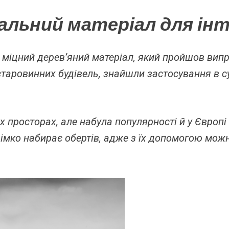
альний матеріал для інт
 міцний дерев’яний матеріал, який пройшов вип
таровинних будівель, знайшли застосування в су
 просторах, але набула популярності й у Європі 
рімко набирає обертів, адже з їх допомогою можн