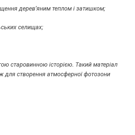
іщення дерев’яним теплом і затишком;
ьських селищах;
тою старовинною історією. Такий матеріал
кож для створення атмосферної фотозони