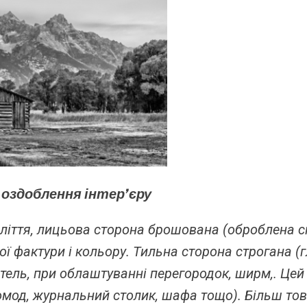
 оздоблення інтер’єру
оліття, лицьова сторона брошована (оброблена 
ої фактури і кольору. Тильна сторона строгана (
тель, при облаштуванні перегородок, ширм,. Цей
комод, журнальний столик, шафа тощо). Більш то