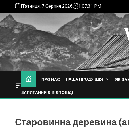
П’ятниця, 7 Серпня 2026
1
:
07
:
33
PM
НАША ПРОДУКЦІЯ
ПРО НАС
ЯК ЗА
ЗАПИТАННЯ & ВІДПОВІДІ
Старовинна деревина (а