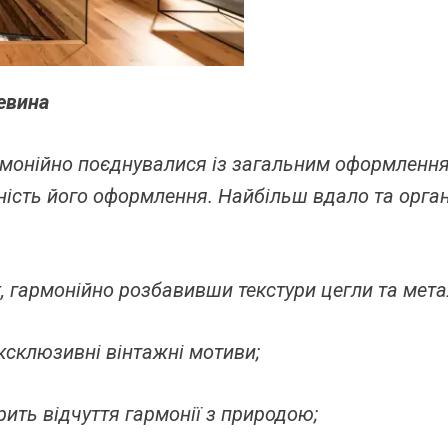
евина
монійно поєднувалися із загальним оформленням
ьність його оформлення. Найбільш вдало та орга
, гармонійно розбавивши текстури цегли та метал
ексклюзивні вінтажні мотиви;
рить відчуття гармонії з природою;