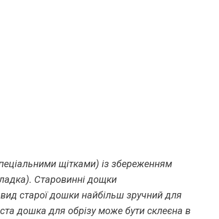
спеціальними щітками) із збереженням
гладка). Старовинні дощки
 вид старої дошки найбільш зручний для
вста дошка для обрізу може бути склеєна в