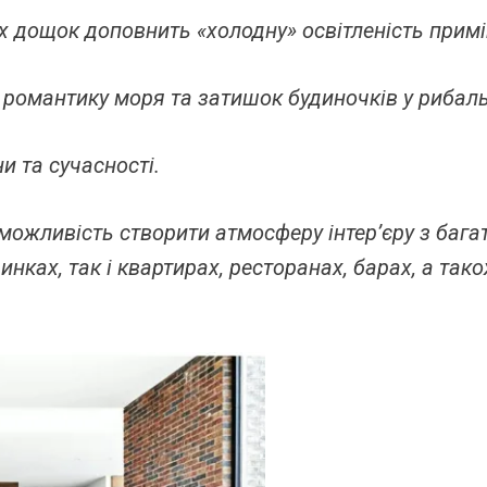
х дощок доповнить «холодну» освітленість прим
 романтику моря та затишок будиночків у рибал
 та сучасності.
ожливість створити атмосферу інтер’єру з бага
инках, так і квартирах, ресторанах, барах, а та